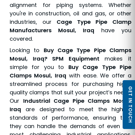
alignment for piping systems. Whether
you're in construction, oil and gas, or other
industries, our
Cage Type Pipe Clamp
Manufacturers Mosul, Iraq
have you
covered.
Looking to
Buy Cage Type Pipe Clamps
Mosul, Iraq? SPM Equipment
makes it
simple for you to
Buy Cage Type Pipe
Clamps Mosul, Iraq
with ease. We offer a
streamlined process for purchasing high-
GET IN TOUCH
quality clamps that suit your project’s needs.
Our
Industrial Cage Pipe Clamps Mosul,
Iraq
are designed to meet the highest
standards of performance, ensuring that
they can handle the demands of even the
most challenging industrial applications.