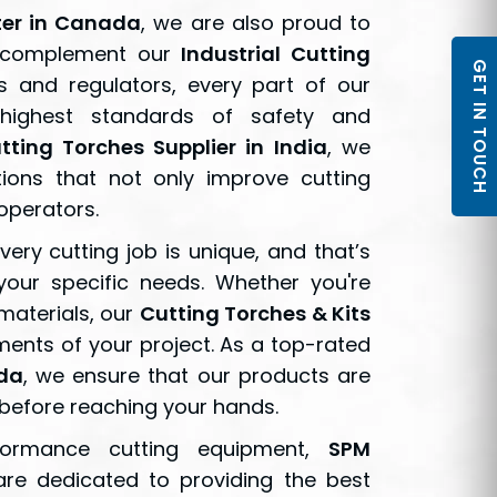
ter in Canada
, we are also proud to
o complement our
Industrial Cutting
GET IN TOUCH
s and regulators, every part of our
 highest standards of safety and
utting Torches Supplier in India
, we
ions that not only improve cutting
operators.
ery cutting job is unique, and that’s
your specific needs. Whether you're
 materials, our
Cutting Torches & Kits
ments of your project. As a top-rated
ada
, we ensure that our products are
n before reaching your hands.
rformance cutting equipment,
SPM
are dedicated to providing the best