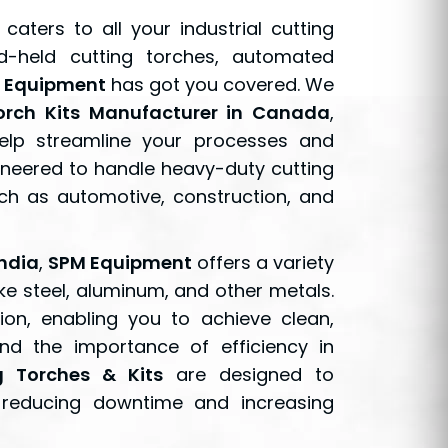
caters to all your industrial cutting
d-held cutting torches, automated
 Equipment
has got you covered. We
orch Kits Manufacturer in Canada
,
help streamline your processes and
ineered to handle heavy-duty cutting
uch as automotive, construction, and
India
,
SPM Equipment
offers a variety
ike steel, aluminum, and other metals.
sion, enabling you to achieve clean,
nd the importance of efficiency in
g Torches & Kits
are designed to
 reducing downtime and increasing