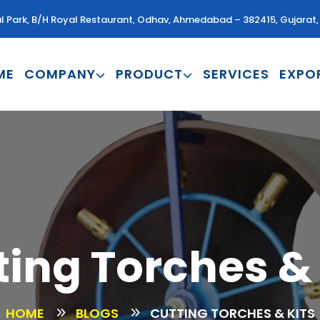
al Park, B/H Royal Restaurant, Odhav, Ahmedabad – 382415, Gujarat, 
ME
COMPANY
PRODUCT
SERVICES
EXPO
ting Torches & 
HOME
BLOGS
CUTTING TORCHES & KITS