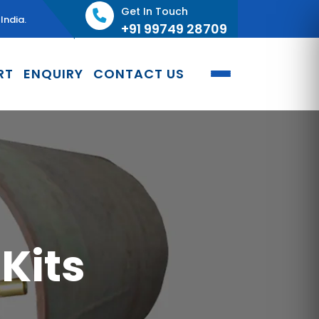
Get In Touch
India.
+91 99749 28709
RT
ENQUIRY
CONTACT US
Kits