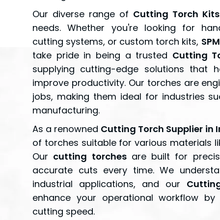
Our diverse range of
Cutting Torch Kits
needs. Whether you're looking for han
cutting systems, or custom torch kits,
SPM
take pride in being a trusted
Cutting T
supplying cutting-edge solutions that 
improve productivity. Our torches are eng
jobs, making them ideal for industries s
manufacturing.
As a renowned
Cutting Torch Supplier in 
of torches suitable for various materials l
Our
cutting torches
are built for preci
accurate cuts every time. We understa
industrial applications, and our
Cuttin
enhance your operational workflow by
cutting speed.