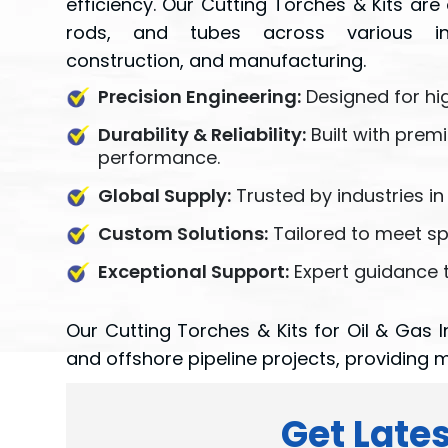
efficiency. Our Cutting Torches & Kits ar
rods, and tubes across various indu
construction, and manufacturing.
Precision Engineering:
Designed for hi
Durability & Reliability:
Built with prem
performance.
Global Supply:
Trusted by industries in
Custom Solutions:
Tailored to meet spe
Exceptional Support:
Expert guidance t
Our Cutting Torches & Kits for Oil & Gas 
and offshore pipeline projects, providing m
Get Lates