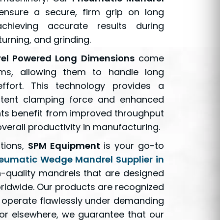
ensure a secure, firm grip on long
chieving accurate results during
urning, and grinding.
l Powered Long Dimensions
come
ms, allowing them to handle long
fort. This technology provides a
istent clamping force and enhanced
ients benefit from improved throughput
erall productivity in manufacturing.
tions,
SPM Equipment
is your go-to
eumatic Wedge Mandrel Supplier in
gh-quality mandrels that are designed
orldwide. Our products are recognized
y to operate flawlessly under demanding
 or elsewhere, we guarantee that our