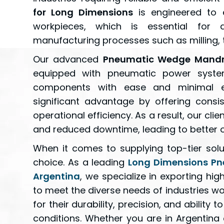
for Long Dimensions
is engineered to 
workpieces, which is essential for a
manufacturing processes such as milling, t
Our advanced
Pneumatic Wedge Mandre
equipped with pneumatic power syste
components with ease and minimal ef
significant advantage by offering cons
operational efficiency. As a result, our cl
and reduced downtime, leading to better ov
When it comes to supplying top-tier solu
choice. As a leading
Long Dimensions Pn
Argentina
, we specialize in exporting hi
to meet the diverse needs of industries w
for their durability, precision, and abilit
conditions. Whether you are in Argentina