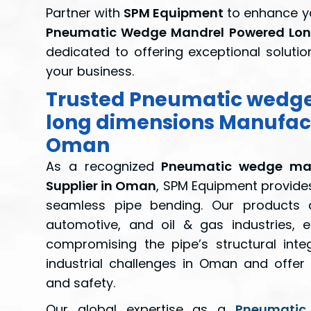
Partner with
SPM Equipment
to enhance yo
Pneumatic Wedge Mandrel Powered Lon
dedicated to offering exceptional solutio
your business.
Trusted Pneumatic wedg
long dimensions Manufact
Oman
As a recognized
Pneumatic wedge man
Supplier in Oman
, SPM Equipment provides
seamless pipe bending. Our products a
automotive, and oil & gas industries, 
compromising the pipe’s structural inte
industrial challenges in Oman and offer 
and safety.
Our global expertise as a
Pneumatic