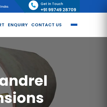
Get In Touch
India.
+91 99749 28709
RT
ENQUIRY
CONTACT US
andrel
nsions