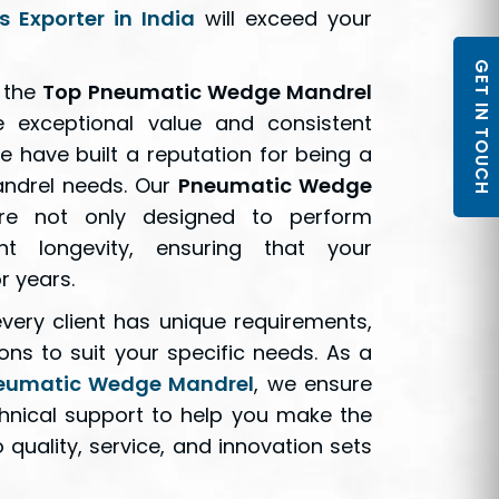
 Exporter in India
will exceed your
GET IN TOUCH
r the
Top Pneumatic Wedge Mandrel
 exceptional value and consistent
 have built a reputation for being a
mandrel needs. Our
Pneumatic Wedge
e not only designed to perform
ent longevity, ensuring that your
r years.
very client has unique requirements,
ons to suit your specific needs. As a
neumatic Wedge Mandrel
, we ensure
chnical support to help you make the
uality, service, and innovation sets