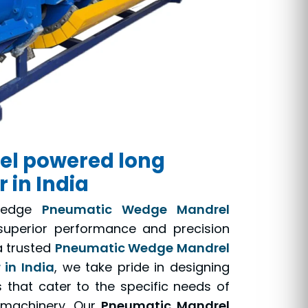
l powered long
 in India
g-edge
Pneumatic Wedge Mandrel
superior performance and precision
a trusted
Pneumatic Wedge Mandrel
in India
, we take pride in designing
that cater to the specific needs of
nt machinery. Our
Pneumatic Mandrel