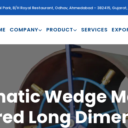
al Park, B/H Royal Restaurant, Odhav, Ahmedabad – 382415, Gujarat, 
ME
COMPANY
PRODUCT
SERVICES
EXPO
atic Wedge M
ed Long Dime