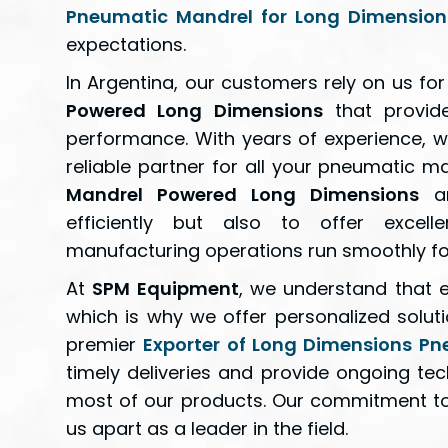
Pneumatic Mandrel for Long Dimensions
expectations.
In Argentina, our customers rely on us fo
Powered Long Dimensions
that provide
performance. With years of experience, we
reliable partner for all your pneumatic 
Mandrel Powered Long Dimensions
ar
efficiently but also to offer excell
manufacturing operations run smoothly fo
At
SPM Equipment
, we understand that e
which is why we offer personalized soluti
premier
Exporter of Long Dimensions P
timely deliveries and provide ongoing te
most of our products. Our commitment to q
us apart as a leader in the field.