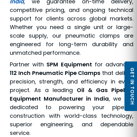
India
, we guarantee on-time delivery,
competitive pricing, and ongoing technical
support for clients across global markets.
Whether you need a single unit or large-
scale supply, our pneumatic clamps are
engineered for long-term durability and
unmatched performance.
Partner with
SPM Equipment
for advanced
GET IN TOUCH
112 Inch Pneumatic Pipe Clamps
that deliver
precision, strength, and efficiency in every
project. As a leading
Oil & Gas Pipeline
Equipment Manufacturer in India
, we are
dedicated to powering your pipeline
construction with world-class technology,
superior engineering, and dependable
service.