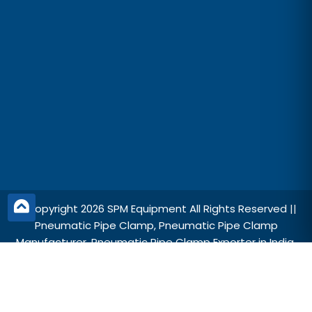
© Copyright 2026 SPM Equipment All Rights Reserved ||
Pneumatic Pipe Clamp,
Pneumatic Pipe Clamp
Manufacturer
, Pneumatic Pipe Clamp Exporter in India,
Kuwait, Oman, Qatar, Pneumatic Pipe Clamp in Saudi
Arabia, Pneumatic Pipe Clamp Manufacturer in UAE.
Designed and SEO Manage by