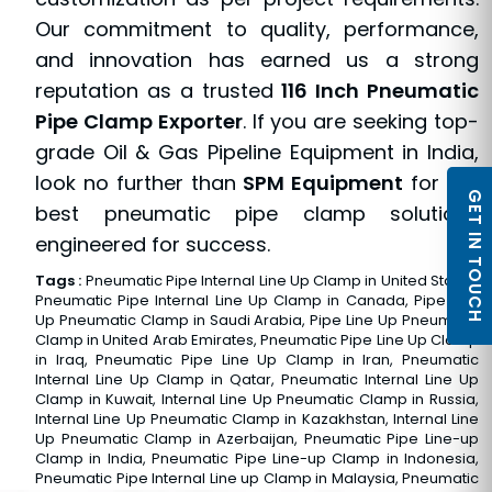
Our commitment to quality, performance,
and innovation has earned us a strong
reputation as a trusted
116 Inch Pneumatic
Pipe Clamp Exporter
. If you are seeking top-
grade Oil & Gas Pipeline Equipment in India,
look no further than
SPM Equipment
for the
GET IN TOUCH
best pneumatic pipe clamp solutions
engineered for success.
Tags :
Pneumatic Pipe Internal Line Up Clamp in United States,
Pneumatic Pipe Internal Line Up Clamp in Canada, Pipe Line
Up Pneumatic Clamp in Saudi Arabia, Pipe Line Up Pneumatic
Clamp in United Arab Emirates, Pneumatic Pipe Line Up Clamp
in Iraq, Pneumatic Pipe Line Up Clamp in Iran, Pneumatic
Internal Line Up Clamp in Qatar, Pneumatic Internal Line Up
Clamp in Kuwait, Internal Line Up Pneumatic Clamp in Russia,
Internal Line Up Pneumatic Clamp in Kazakhstan, Internal Line
Up Pneumatic Clamp in Azerbaijan, Pneumatic Pipe Line-up
Clamp in India, Pneumatic Pipe Line-up Clamp in Indonesia,
Pneumatic Pipe Internal Line up Clamp in Malaysia, Pneumatic