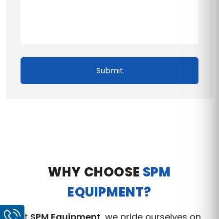
Submit
WHY CHOOSE
SPM
EQUIPMENT?
At
SPM Equipment
, we pride ourselves on