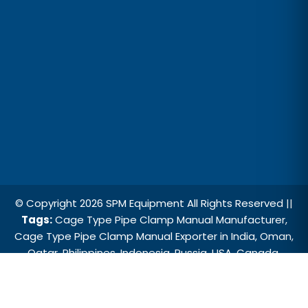
© Copyright 2026 SPM Equipment All Rights Reserved ||
Tags:
Cage Type Pipe Clamp Manual Manufacturer,
Cage Type Pipe Clamp Manual Exporter in India, Oman,
Qatar, Philippines, Indonesia, Russia, USA, Canada,
Argentina, Angola, Australia, Cage Type Pipe Clamp
Manual Exporter in Germany, Dubai, Kuwait.
Designed and SEO Manage by