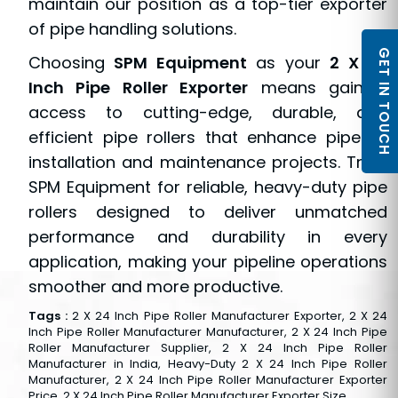
maintain our position as a top-tier exporter
of pipe handling solutions.
GET IN TOUCH
Choosing
SPM Equipment
as your
2 X 24
Inch Pipe Roller Exporter
means gaining
access to cutting-edge, durable, and
efficient pipe rollers that enhance pipeline
installation and maintenance projects. Trust
SPM Equipment for reliable, heavy-duty pipe
rollers designed to deliver unmatched
performance and durability in every
application, making your pipeline operations
smoother and more productive.
Tags :
2 X 24 Inch Pipe Roller Manufacturer Exporter, 2 X 24
Inch Pipe Roller Manufacturer Manufacturer, 2 X 24 Inch Pipe
Roller Manufacturer Supplier, 2 X 24 Inch Pipe Roller
Manufacturer in India, Heavy-Duty 2 X 24 Inch Pipe Roller
Manufacturer, 2 X 24 Inch Pipe Roller Manufacturer Exporter
Price, 2 X 24 Inch Pipe Roller Manufacturer Exporter Size.