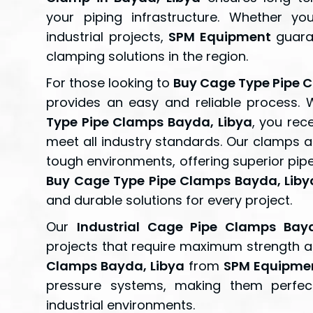
your piping infrastructure. Whether y
industrial projects,
SPM Equipment
guaran
clamping solutions in the region.
For those looking to
Buy Cage Type Pipe 
provides an easy and reliable process
Type Pipe Clamps Bayda, Libya
, you rec
meet all industry standards. Our clamps a
tough environments, offering superior pip
Buy Cage Type Pipe Clamps Bayda, Liby
and durable solutions for every project.
Our
Industrial Cage Pipe Clamps Bayd
projects that require maximum strength an
Clamps Bayda, Libya
from
SPM Equipme
pressure systems, making them perfe
industrial environments.