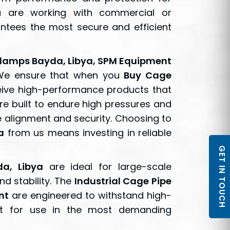
ou are working with commercial or
tees the most secure and efficient
Clamps Bayda, Libya, SPM Equipment
. We ensure that when you
Buy Cage
eive high-performance products that
re built to endure high pressures and
e alignment and security. Choosing to
a
from us means investing in reliable
GET IN TOUCH
a, Libya
are ideal for large-scale
d stability. The
Industrial Cage Pipe
nt
are engineered to withstand high-
ct for use in the most demanding