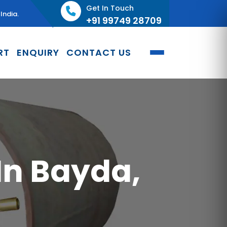
Get In Touch
India.
+91 99749 28709
RT
ENQUIRY
CONTACT US
In Bayda,