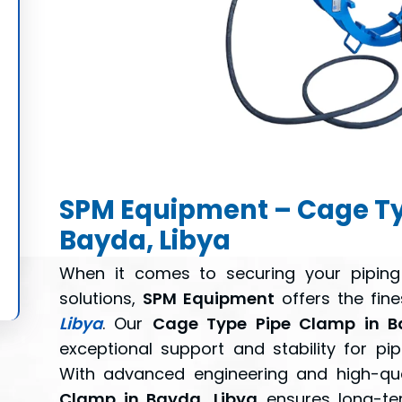
SPM Equipment – Cage Ty
Bayda, Libya
When it comes to securing your piping
solutions,
SPM Equipment
offers the fin
Libya
. Our
Cage Type Pipe Clamp in B
exceptional support and stability for pipe
With advanced engineering and high-qua
Clamp in Bayda, Libya
ensures long-te