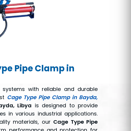
pe Pipe Clamp in
 systems with reliable and durable
est
Cage Type Pipe Clamp in Bayda,
ayda, Libya
is designed to provide
s in various industrial applications.
lity materials, our
Cage Type Pipe
rm performance and protection for