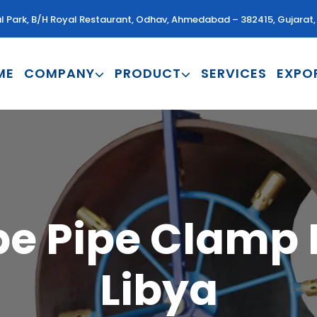
al Park, B/H Royal Restaurant, Odhav, Ahmedabad – 382415, Gujarat, 
ME
COMPANY
PRODUCT
SERVICES
EXPO
e Pipe Clamp 
Libya