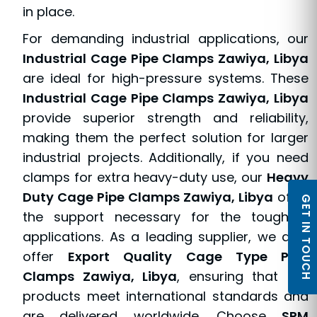
in place.
For demanding industrial applications, our
Industrial Cage Pipe Clamps Zawiya, Libya
are ideal for high-pressure systems. These
Industrial Cage Pipe Clamps Zawiya, Libya
provide superior strength and reliability,
making them the perfect solution for larger
industrial projects. Additionally, if you need
clamps for extra heavy-duty use, our
Heavy
Duty Cage Pipe Clamps Zawiya, Libya
offer
GET IN TOUCH
the support necessary for the toughest
applications. As a leading supplier, we also
offer
Export Quality Cage Type Pipe
Clamps Zawiya, Libya
, ensuring that our
products meet international standards and
are delivered worldwide. Choose
SPM