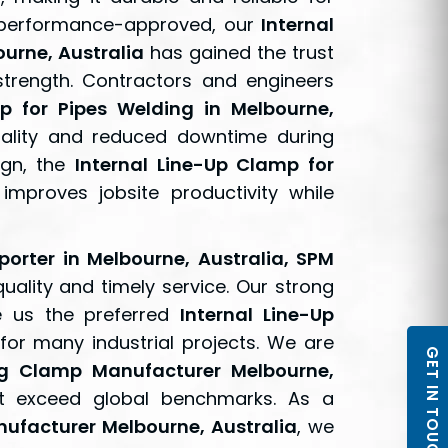
d performance-approved, our
Internal
ourne, Australia
has gained the trust
strength. Contractors and engineers
p for Pipes Welding in Melbourne,
ality and reduced downtime during
ign, the
Internal Line-Up Clamp for
improves jobsite productivity while
porter in Melbourne, Australia, SPM
ality and timely service. Our strong
ke us the preferred
Internal Line-Up
for many industrial projects. We are
GET IN TOUCH
ng Clamp Manufacturer Melbourne,
at exceed global benchmarks. As a
ufacturer Melbourne, Australia
, we