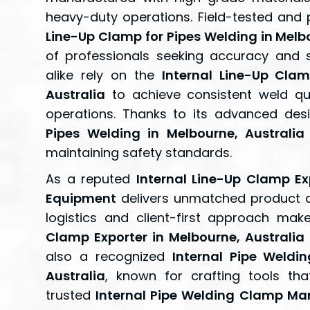
heavy-duty operations. Field-tested an
Line-Up Clamp for Pipes Welding in Melb
of professionals seeking accuracy and 
alike rely on the
Internal Line-Up Clam
Australia
to achieve consistent weld qu
operations. Thanks to its advanced des
Pipes Welding in Melbourne, Australia
maintaining safety standards.
As a reputed
Internal Line-Up Clamp Ex
Equipment
delivers unmatched product qu
logistics and client-first approach ma
Clamp Exporter in Melbourne, Australia
also a recognized
Internal Pipe Weldi
Australia
, known for crafting tools th
trusted
Internal Pipe Welding Clamp Man