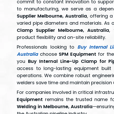
commit to constant innovation to support 
to manufacturing, we serve as a depe
Supplier Melbourne, Australia
, offering 
varied pipe diameters and materials. As
Clamp Supplier Melbourne, Australia
,
product flexibility and on-site reliability.
Professionals looking to
Buy Internal L
Australia
choose
SPM Equipment
for the
you
Buy Internal Line-Up Clamp for Pi
access to long-lasting equipment built 
operations. We combine robust engineerin
welders save time and maintain precision u
For companies involved in critical infrast
Equipment
remains the trusted name f
Welding in Melbourne, Australia
—ensuring
the Australian pipeline industry.