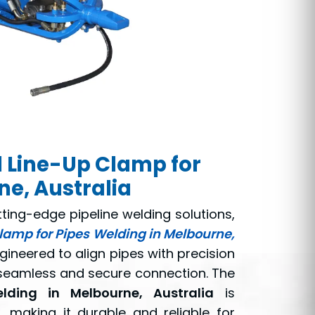
 Line-Up Clamp for
ne, Australia
tting-edge pipeline welding solutions,
Clamp for Pipes Welding in Melbourne,
ngineered to align pipes with precision
 seamless and secure connection. The
lding in Melbourne, Australia
is
 making it durable and reliable for