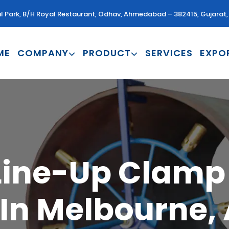
al Park, B/H Royal Restaurant, Odhav, Ahmedabad – 382415, Gujarat, 
ME
COMPANY
PRODUCT
SERVICES
EXPO
 Line-Up Clamp 
In Melbourne, 