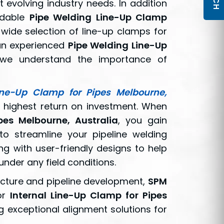
evolving industry needs. In addition
ndable
Pipe Welding Line-Up Clamp
a wide selection of line-up clamps for
 an experienced
Pipe Welding Line-Up
 we understand the importance of
ine-Up Clamp for Pipes Melbourne,
 highest return on investment. When
pes Melbourne, Australia
, you gain
to streamline your pipeline welding
g with user-friendly designs to help
nder any field conditions.
ructure and pipeline development,
SPM
or
Internal Line-Up Clamp for Pipes
 exceptional alignment solutions for