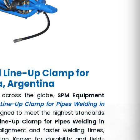
 Line-Up Clamp for
, Argentina
ns across the globe,
SPM Equipment
 Line-Up Clamp for Pipes Welding in
igned to meet the highest standards
Line-Up Clamp for Pipes Welding in
lignment and faster welding times,
tion. Known for durability and field-