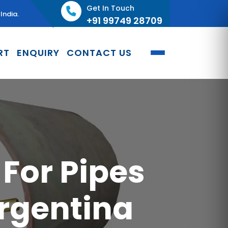
Get In Touch
India.
+91 99749 28709
RT
ENQUIRY
CONTACT US
For Pipes
rgentina