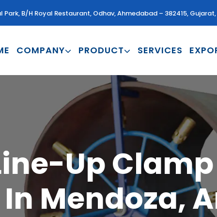
al Park, B/H Royal Restaurant, Odhav, Ahmedabad – 382415, Gujarat, 
ME
COMPANY
PRODUCT
SERVICES
EXPO
 Line-Up Clamp 
 In Mendoza, A