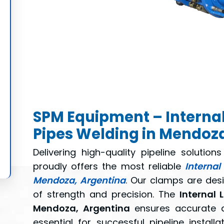
SPM Equipment – Internal
Pipes Welding in Mendoza
Delivering high-quality pipeline solutio
proudly offers the most reliable
Internal
Mendoza, Argentina
. Our clamps are des
of strength and precision. The
Internal 
Mendoza, Argentina
ensures accurate a
essential for successful pipeline installa