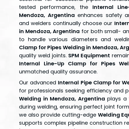
tested performance, the
Internal Li
Mendoza, Argentina
enhances safety and
and welders continually choose our
Inter
in Mendoza, Argentina
for both small- an
to handle various diameters and weldi
Clamp for Pipes Welding in Mendoza, Ar
quality weld joints.
SPM Equipment
remain
Internal Line-Up Clamp for Pipes We
unmatched quality assurance.
Our advanced
Internal Pipe Clamp for W
for professionals seeking efficiency and p
Welding in Mendoza, Argentina
plays a v
during welding, ensuring perfect joint form
we also provide cutting-edge
Welding Eq
supports complex pipeline construction r