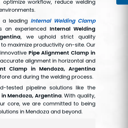
 optimize workflow, reduce welding
 environments.
s a leading
Internal Welding Clamp
As an experienced
Internal Welding
gentina
, we uphold strict quality
o maximize productivity on-site. Our
 innovative
Pipe Alignment Clamp in
r accurate alignment in horizontal and
ent Clamp in Mendoza, Argentina
fore and during the welding process.
d-tested pipeline solutions like the
g in Mendoza, Argentina
. With quality,
our core, we are committed to being
solutions in Mendoza and beyond.