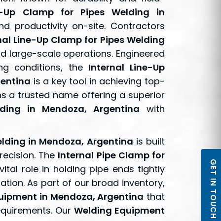
ne-Up Clamp for Pipes Welding in
 productivity on-site. Contractors
nal Line-Up Clamp for Pipes Welding
d large-scale operations. Engineered
ng conditions, the
Internal Line-Up
gentina
is a key tool in achieving top-
s a trusted name offering a superior
lding in Mendoza, Argentina
with
elding in Mendoza, Argentina
is built
recision. The
Internal Pipe Clamp for
GET IN TOUCH
ital role in holding pipe ends tightly
ation. As part of our broad inventory,
uipment in Mendoza, Argentina
that
equirements. Our
Welding Equipment