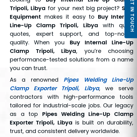
GET IN TOUCH
Tripoli, Libya
for your next big project?
SPM
Equipment
makes it easy to
Buy Internal
Line-Up Clamp Tripoli, Libya
with quick
quotes, expert support, and top-notch
quality. When you
Buy Internal Line-Up
Clamp Tripoli, Libya
, you’re choosing
performance-tested solutions from a name
you can trust.
As a renowned
Pipes Welding Line-Up
Clamp Exporter Tripoli, Libya
, we serve
contractors with high-performance tools
tailored for industrial-scale jobs. Our legacy
as a top
Pipes Welding Line-Up Clamp
Exporter Tripoli, Libya
is built on durability,
trust, and consistent delivery worldwide.