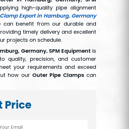
pplying high-quality pipe alignment
 Clamp Export in Hamburg, Germany
be can benefit from our durable and
oviding timely delivery and excellent
r projects on schedule.
Hamburg, Germany, SPM Equipment
is
o quality, precision, and customer
 meet your requirements and exceed
 out how our
Outer Pipe Clamps
can
t Price