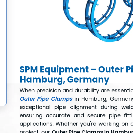
SPM Equipment – Outer P
Hamburg, Germany
When precision and durability are essentia
Outer Pipe Clamps
in Hamburg, Germany.
exceptional pipe alignment during weld
ensuring accurate and secure pipe fitt
applications. Whether you're working on 
project, our
Outer Pipe Clamps in Hambu