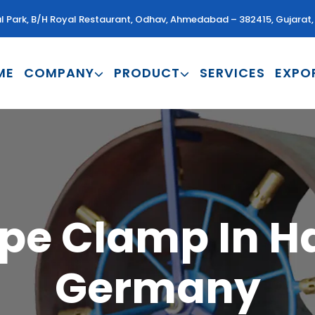
al Park, B/H Royal Restaurant, Odhav, Ahmedabad – 382415, Gujarat, 
ME
COMPANY
PRODUCT
SERVICES
EXPO
ipe Clamp In 
Germany