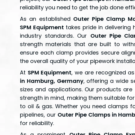
reliability you need to get the job done effic
As an established
Outer Pipe Clamp M
SPM Equipment
takes pride in delivering
industry standards. Our
Outer Pipe Cl
strength materials that are built to w
ensure each clamp provides secure align
the overall quality of your pipework installa
At
SPM Equipment
, we are recognized a
in Hamburg, Germany
, offering a wide s
sizes and applications. Our products are
strength in mind, making them suitable for
to oil & gas. Whether you need clamps for
pipelines, our
Outer Pipe Clamps in Ham
for reliability.
As a prominent
Outer Pipe Clamp Ex