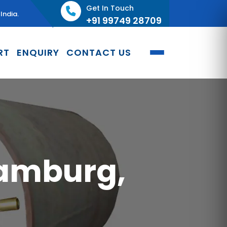
Get In Touch
India.
+91 99749 28709
RT
ENQUIRY
CONTACT US
Hamburg,