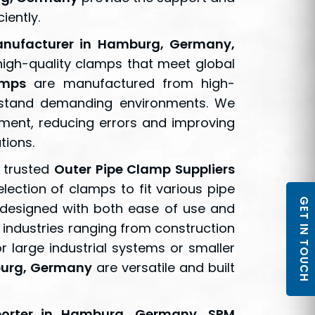
iently.
anufacturer in Hamburg, Germany,
 high-quality clamps that meet global
amps
are manufactured from high-
ithstand demanding environments. We
ment, reducing errors and improving
tions.
s trusted
Outer Pipe Clamp Suppliers
election of clamps to fit various pipe
GET IN TOUCH
 designed with both ease of use and
 industries ranging from construction
 large industrial systems or smaller
burg, Germany
are versatile and built
porter in Hamburg, Germany, SPM