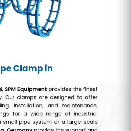
ipe Clamp in
l,
SPM Equipment
provides the finest
 Our clamps are designed to offer
ing, installation, and maintenance,
ings for a wide range of industrial
a small pipe system or a large-scale
rg, Germany
provide the support and