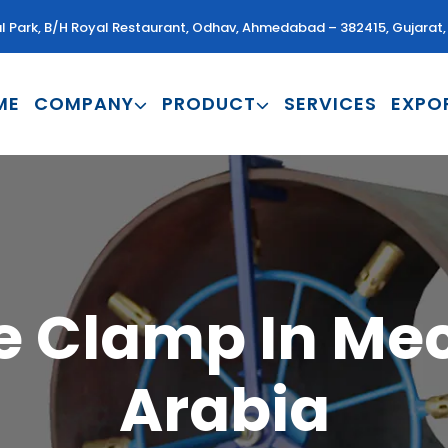
al Park, B/H Royal Restaurant, Odhav, Ahmedabad – 382415, Gujarat, 
ME
COMPANY
PRODUCT
SERVICES
EXPO
e Clamp In Me
Arabia