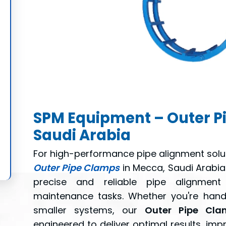
SPM Equipment – Outer P
Saudi Arabia
For high-performance pipe alignment solu
Outer Pipe Clamps
in Mecca, Saudi Arabia
precise and reliable pipe alignment 
maintenance tasks. Whether you're handli
smaller systems, our
Outer Pipe Cla
engineered to deliver optimal results, imp