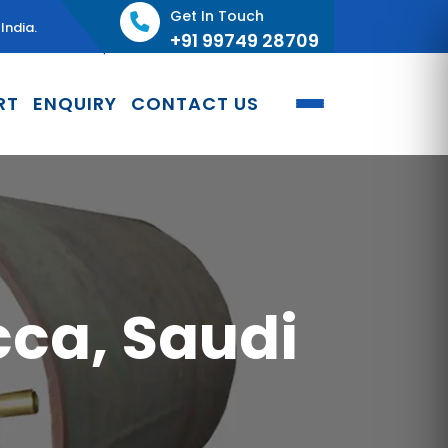
Get In Touch
India.
+91 99749 28709
RT
ENQUIRY
CONTACT US
cca, Saudi