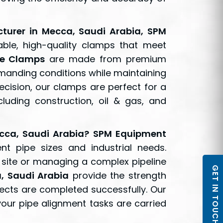
turer in Mecca, Saudi Arabia, SPM
able, high-quality clamps that meet
pe Clamps
are made from premium
manding conditions while maintaining
cision, our clamps are perfect for a
cluding construction, oil & gas, and
cca, Saudi Arabia? SPM Equipment
ent pipe sizes and industrial needs.
 site or managing a complex pipeline
GET IN TOUCH
, Saudi Arabia
provide the strength
cts are completed successfully. Our
our pipe alignment tasks are carried