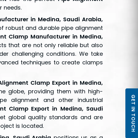
ur needs.
facturer in Medina, Saudi Arabia,
of robust and durable pipe alignment
ent Clamp Manufacturer in Medina,
s that are not only reliable but also
er challenging conditions. We take
dvanced techniques to create clamps
Alignment Clamp Export in Medina,
the globe, providing them with high-
GET IN TOUCH
ipe alignment and other industrial
nt Clamp Export in Medina, Saudi
et global quality standards and are
ject is located.
ina, Saudi Arabia
positions us as a