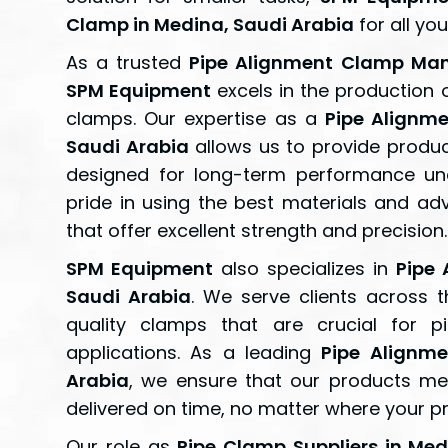
Clamp in Medina, Saudi Arabia
for all yo
As a trusted
Pipe Alignment Clamp Manu
SPM Equipment
excels in the production 
clamps. Our expertise as a
Pipe Alignm
Saudi Arabia
allows us to provide product
designed for long-term performance und
pride in using the best materials and a
that offer excellent strength and precision.
SPM Equipment
also specializes in
Pipe 
Saudi Arabia
. We serve clients across 
quality clamps that are crucial for p
applications. As a leading
Pipe Alignme
Arabia
, we ensure that our products me
delivered on time, no matter where your pro
Our role as
Pipe Clamp Suppliers in Med