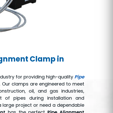
ignment Clamp in
ndustry for providing high-quality
Pipe
a. Our clamps are engineered to meet
struction, oil, and gas industries,
t of pipes during installation and
 large project or need a dependable
nt
has the perfect
Pipe Alignment