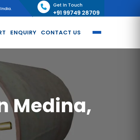
Get In Touch
India.
+91 99749 28709
RT
ENQUIRY
CONTACT US
n Medina,