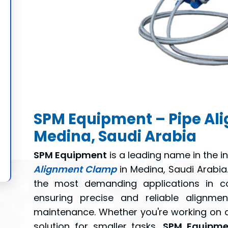
SPM Equipment – Pipe Al
Medina, Saudi Arabia
SPM Equipment
is a leading name in the i
Alignment Clamp
in Medina, Saudi Arabi
the most demanding applications in con
ensuring precise and reliable alignmen
maintenance. Whether you're working on a
solution for smaller tasks,
SPM Equipme