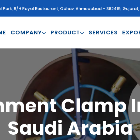
al Park, B/H Royal Restaurant, Odhav, Ahmedabad – 382415, Gujarat, 
ME
COMPANY
PRODUCT
SERVICES
EXPO
gnment Clamp I
Saudi Arabia