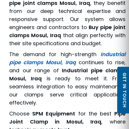
pipe joint clamps Mosul, Iraq
, they benefit
from our deep technical expertise and
responsive support. Our system allows
engineers and contractors to
Buy pipe joint
clamps Mosul, Iraq
that align perfectly with
their site specifications and budget.
The demand for high-strength
Industrial
pipe clamps Mosul, Iraq
continues to rise,
and our range of
Industrial pipe clamps
GET IN TOUCH
Mosul, Iraq
is ready to meet it. From
seamless integration to easy maintenance,
our clamps serve critical applications
effectively.
Choose
SPM Equipment
for the best
Pipe
Joint Clamp in Mosul, Iraq
, where