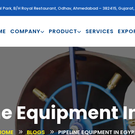
al Park, B/H Royal Restaurant, Odhav, Ahmedabad – 382415, Gujarat, 
ME
COMPANY
PRODUCT
SERVICES
EXPO
ne Equipment I
HOME
BLOGS
PIPELINE EQUIPMENT IN EGYP