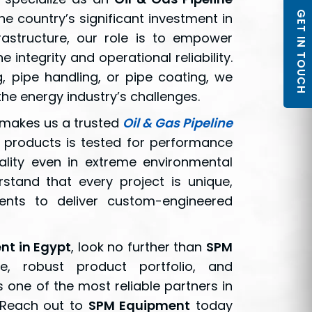
GET IN TOUCH
the country’s significant investment in
rastructure, our role is to empower
 integrity and operational reliability.
 pipe handling, or pipe coating, we
the energy industry’s challenges.
o makes us a trusted
Oil & Gas Pipeline
r products is tested for performance
nality even in extreme environmental
stand that every project is unique,
ents to deliver custom-engineered
nt in Egypt
, look no further than
SPM
e, robust product portfolio, and
one of the most reliable partners in
 Reach out to
SPM Equipment
today