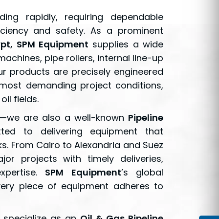
ding rapidly, requiring dependable
iciency and safety. As a prominent
ypt, SPM Equipment
supplies a wide
achines, pipe rollers, internal line-up
r products are precisely engineered
 most demanding project conditions,
l fields.
ing—we are also a well-known
Pipeline
ted to delivering equipment that
ks. From Cairo to Alexandria and Suez
r projects with timely deliveries,
xpertise.
SPM Equipment
’s global
very piece of equipment adheres to
e specialize as an
Oil & Gas Pipeline