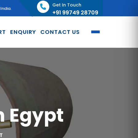
Get In Touch
India.
+91 99749 28709
RT
ENQUIRY
CONTACT US
n Egypt
T