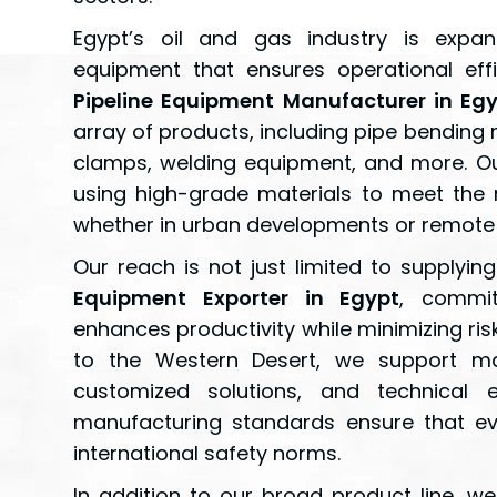
Egypt’s oil and gas industry is expan
equipment that ensures operational eff
Pipeline Equipment Manufacturer in Eg
array of products, including pipe bending m
clamps, welding equipment, and more. Ou
using high-grade materials to meet the
whether in urban developments or remote oi
Our reach is not just limited to supply
Equipment Exporter in Egypt
, commit
enhances productivity while minimizing ris
to the Western Desert, we support majo
customized solutions, and technical e
manufacturing standards ensure that e
international safety norms.
In addition to our broad product line, w