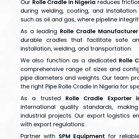
Our
Rolle Cradle in Nigeria
reduces fricti
during welding, coating, and installation. 
such as oil and gas, where pipeline integrity 
As a leading
Rolle Cradle Manufacturer 
durable cradles that facilitate safe 
installation, welding, and transportation.
We also function as a dedicated
Rolle C
comprehensive range of sizes and confi
pipe diameters and weights. Our team pro
the right Pipe Rolle Cradle in Nigeria for sp
As a trusted
Rolle Cradle Exporter 
international quality standards, makin
industrial projects. Our export logistics 
with export regulations.
Partner with
SPM Equipment
for reliab