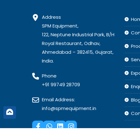
Address
Ho
SPM Equipment,
Co
122, Neptune Industrial Park, B/H
Royal Restaurant, Odhav,
Pro
Ahmedabad – 382415, Gujarat,
Ser
India.
Exp
Phone
+91 99749 28709
Enq
Email Address:
Blo
info@spmequipment.in
Con