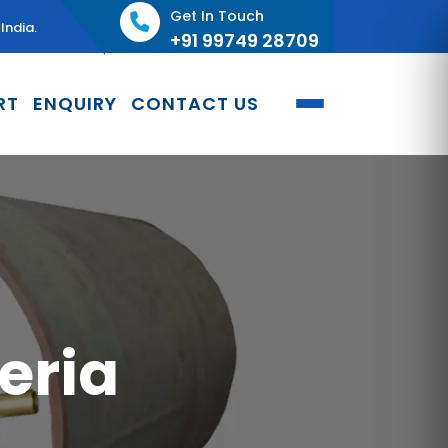
Get In Touch
India.
+91 99749 28709
RT
ENQUIRY
CONTACT US
eria