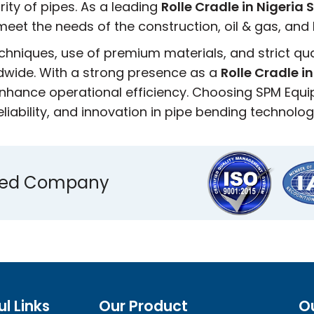
rity of pipes. As a leading
Rolle Cradle in Nigeria S
o meet the needs of the construction, oil & gas, an
niques, use of premium materials, and strict qu
ldwide. With a strong presence as a
Rolle Cradle in
hance operational efficiency. Choosing SPM Equipm
eliability, and innovation in pipe bending technolog
ified Company
ul Links
Our Product
O