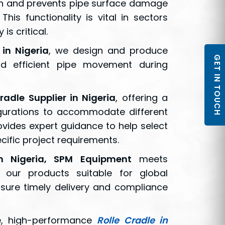
on and prevents pipe surface damage
This functionality is vital in sectors
is critical.
in Nigeria
, we design and produce
GET IN TOUCH
and efficient pipe movement during
radle Supplier in Nigeria
, offering a
gurations to accommodate different
vides expert guidance to help select
ecific project requirements.
in Nigeria, SPM Equipment
meets
g our products suitable for global
ensure timely delivery and compliance
le, high-performance
Rolle Cradle in